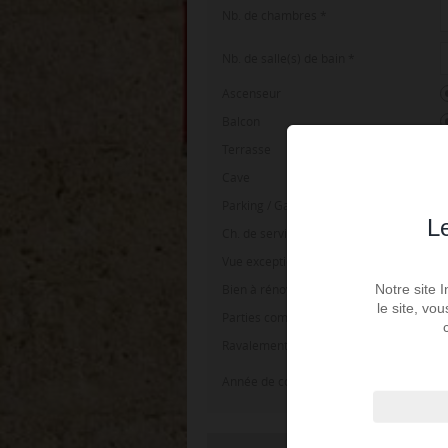
Nb. de chambres
*
Nb. de salle(s) de bain
*
Ascenseur
Balcon
Terrasse
Cave
Parking / Garage
Le
Ch. de service
Vue exceptionnelle
Notre site 
Bien à rénover
le site, vo
Parties communes rénovées
Ravalement de façade récent
Année de construction