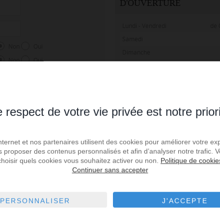
D'OUVERTURE
Lundi - Vendredi
de 
Samedi
Non
Oui
Dimanche
Non
Oui
Non
Oui
Non
Oui
Non
Oui
 respect de votre vie privée est notre prior
Non
Oui
Non
Oui
Internet et nos partenaires utilisent des cookies pour améliorer votre ex
Non
Oui
us proposer des contenus personnalisés et afin d’analyser notre trafic.
Non
Oui
choisir quels cookies vous souhaitez activer ou non.
Politique de cookie
Continuer sans accepter
Non
Oui
4 chiffres (ex: 1967)
PERSONNALISER
J'ACCEPTE