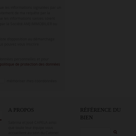
que les informations signalées par un
aitement de ma requête par la
e les informations saisies soient
 par la Société AMJ IMMOBILIER ou
liste d’opposition au démarchage
us pouvez vous inscrire
 données personnelles et pour
politique de protection des données
mémoriser mes coordonnées
A PROPOS
RÉFÉRENCE DU
BIEN
Sabrina et José CAPELA ainsi
que toute leur équipe vous
accueillent au sein du Cabinet