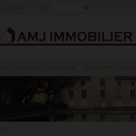
mj-immobilier.fr
Réf.:
R
L'AGENCE
SERVICES
HONORAIRES
MON 
rche