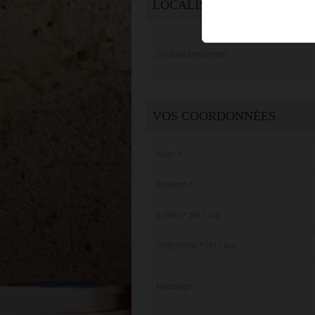
LOCALISATION DU BIEN 
Souhait personnel
VOS COORDONNÉES
Nom
*
Prénom
*
E-mail
*
(et / ou)
Téléphone
*
(et / ou)
Message