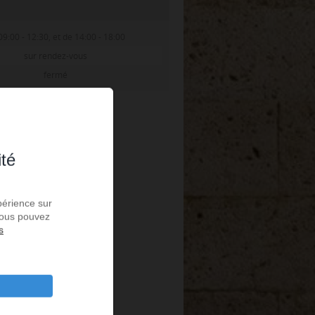
09:00 - 12:30, et de 14:00 - 18:00
sur rendez-vous
fermé
ité
périence sur
 Vous pouvez
s