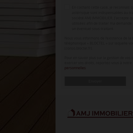
En cochant cette case, je reconnais 
astérisque sont indispensables au tr
société AMJ IMMOBILIER. J'accepte qu
utilisées afin de traiter ma demande
un éventuel sous-traitant.
Nous vous informons de l’existence de la 
téléphonique « BLOCTEL » sur laquelle vo
(conso.bloctel.fr).
Pour en savoir plus sur la gestion de vos
exercer vos droits, reportez-vous à notre
personnelles
.
Envoyer