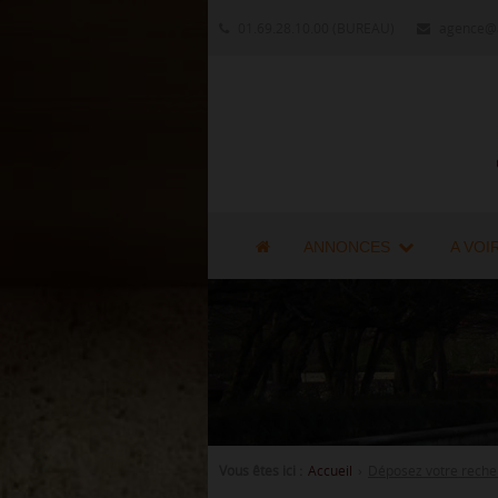
01.69.28.10.00
(BUREAU)
agence@a
ANNONCES
A VOI
Vous êtes ici :
Accueil
›
Déposez votre reche