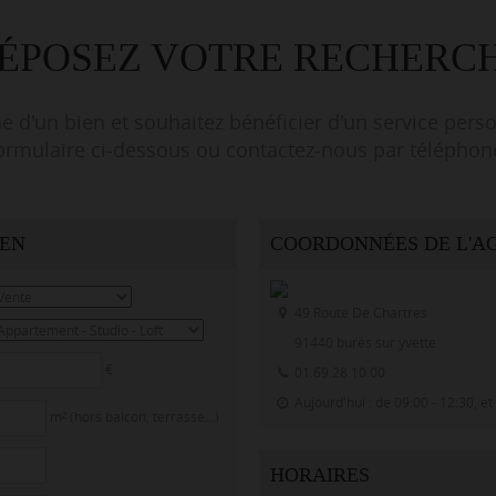
ÉPOSEZ VOTRE RECHERC
e d'un bien et souhaitez bénéficier d'un service pers
ormulaire ci-dessous ou contactez-nous par téléphon
IEN
COORDONNÉES DE L'A
49 Route De Chartres
91440
bures sur yvette
€
01.69.28.10.00
Aujourd'hui
: de 09:00 - 12:30, et
m² (hors balcon, terrasse...)
HORAIRES